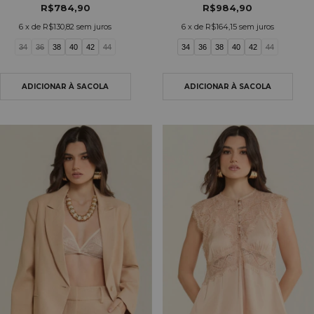
R$784,90
R$984,90
6
x de
R$130,82
sem juros
6
x de
R$164,15
sem juros
34
36
38
40
42
44
34
36
38
40
42
44