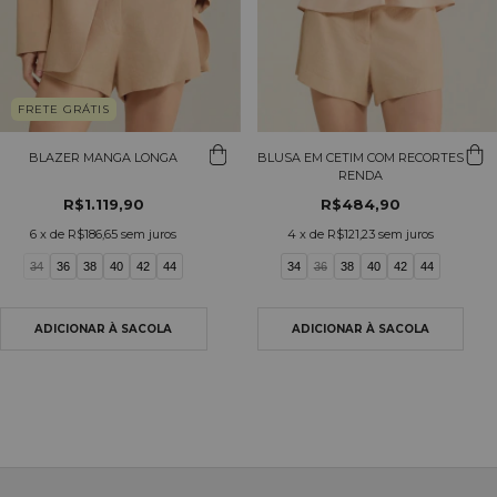
FRETE GRÁTIS
BLAZER MANGA LONGA
BLUSA EM CETIM COM RECORTES
RENDA
R$1.119,90
R$484,90
6
x de
R$186,65
sem juros
4
x de
R$121,23
sem juros
34
36
38
40
42
44
34
36
38
40
42
44