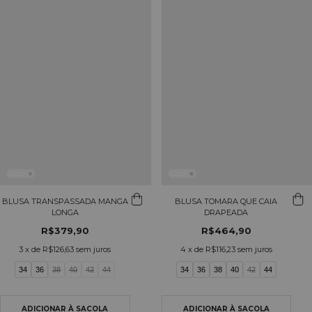
BLUSA TRANSPASSADA MANGA
BLUSA TOMARA QUE CAIA
LONGA
DRAPEADA
R$379,90
R$464,90
3
x de
R$126,63
sem juros
4
x de
R$116,23
sem juros
34
36
38
40
42
44
34
36
38
40
42
44