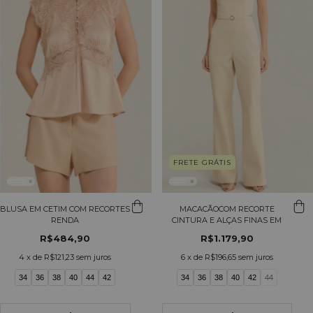
FRETE GRÁTIS
BLUSA EM CETIM COM RECORTES
MACACÃOCOM RECORTE
RENDA
CINTURA E ALÇAS FINAS EM
ALFAIATARIA
R$484,90
R$1.179,90
4
x de
R$121,23
sem juros
6
x de
R$196,65
sem juros
34
36
38
40
44
42
34
36
38
40
42
44