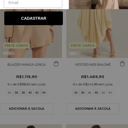
CADASTRAR
FRETE GRÁTIS
FRETE GRÁTIS
BLAZER MANGA LONGA
VESTIDO MIDI BALONÊ
R$1.119,90
R$1.469,90
6
x de
R$186,65
sem juros
6
x de
R$244,98
sem juros
34
36
38
40
42
44
34
36
38
40
42
44