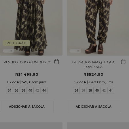
FRETE GRÁTIS
VESTIDO LONGO COM BUSTO
BLUSA TOMARA QUE CAIA
DRAPEADA
R$1.499,90
R$524,90
6
x de
R$249,98
sem juros
5
x de
R$104,98
sem juros
34
36
38
40
42
44
34
36
38
40
42
44