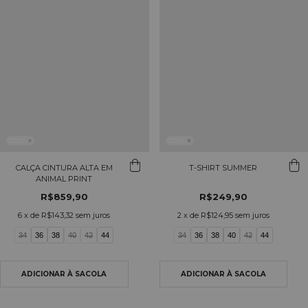
CALÇA CINTURA ALTA EM
T-SHIRT SUMMER
ANIMAL PRINT
R$859,90
R$249,90
6
x de
R$143,32
sem juros
2
x de
R$124,95
sem juros
34
36
38
40
42
44
34
36
38
40
42
44