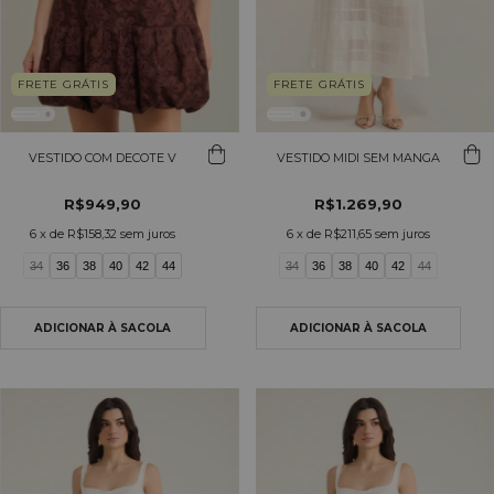
FRETE GRÁTIS
FRETE GRÁTIS
VESTIDO COM DECOTE V
VESTIDO MIDI SEM MANGA
R$949,90
R$1.269,90
6
x de
R$158,32
sem juros
6
x de
R$211,65
sem juros
34
36
38
40
42
44
34
36
38
40
42
44