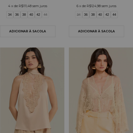
4
x de
R$111,48
sem juros
6
x de
R$124,98
sem juros
34
36
38
40
42
44
34
36
38
40
42
44