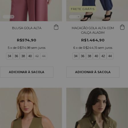
FRETE GRÁTIS
BLUSA GOLA ALTA
MACACÃO GOLA ALTA COM
CALÇA ALADIM
R$574,90
R$1.464,90
5
x de
R$114,98
sem juros
6
x de
R$244,15
sem juros
34
36
38
40
42
44
34
36
38
40
42
44