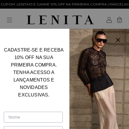
GANHE 10% OFF NA PRIMEIRA COMPRA | PARCELAMENTO EM ATÉ 6x SEM
0
CADASTRE-SE E RECEBA
Início
.
NEW IN
10% OFF NA SUA
NEW IN
PRIMEIRA COMPRA.
FILTRAR
TENHA ACESSO A
LANÇAMENTOS E
NOVIDADES
EXCLUSIVAS.