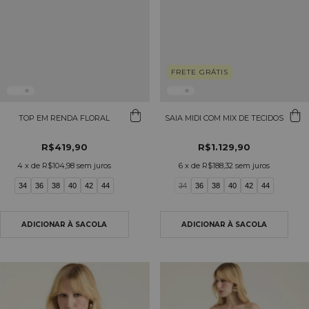
FRETE GRÁTIS
TOP EM RENDA FLORAL
SAIA MIDI COM MIX DE TECIDOS
R$419,90
R$1.129,90
4
x de
R$104,98
sem juros
6
x de
R$188,32
sem juros
34
36
38
40
42
44
34
36
38
40
42
44