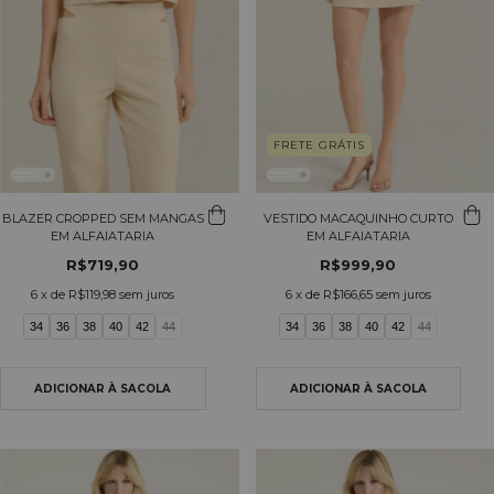
FRETE GRÁTIS
BLAZER CROPPED SEM MANGAS
VESTIDO MACAQUINHO CURTO
EM ALFAIATARIA
EM ALFAIATARIA
R$719,90
R$999,90
6
x de
R$119,98
sem juros
6
x de
R$166,65
sem juros
34
36
38
40
42
44
34
36
38
40
42
44