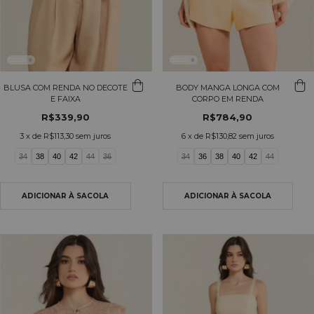
BLUSA COM RENDA NO DECOTE
BODY MANGA LONGA COM
E FAIXA
CORPO EM RENDA
R$339,90
R$784,90
3
x de
R$113,30
sem juros
6
x de
R$130,82
sem juros
34
38
40
42
44
36
34
36
38
40
42
44