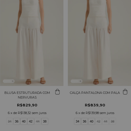
BLUSA ESTRUTURADA COM
CALÇA PANTALONA COM PALA
NERVURAS
R$829,90
R$839,90
6
x de
R$138,32
sem juros
6
x de
R$139,98
sem juros
34
36
40
42
44
38
34
36
40
42
44
38