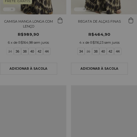
FRETE GRÁTIS
CAMISA MANGA LONGA COM
REGATA DE ALÇAS FINAS
LENÇO
R$989,90
R$464,90
6
x de
R$164,98
sem juros
4
x de
R$116,23
sem juros
34
36
38
40
42
44
34
36
38
40
42
44