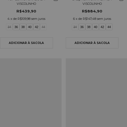
VISCOLINHO
VISCOLINHO
R$439,90
R$884,90
4
x de
R$109,98
sem juros
6
x de
R$147,48
sem juros
34
36
38
40
42
44
34
36
38
40
42
44