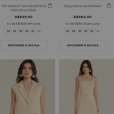
TOP CORSLET COM RECORTES E
CALÇA RETA ALFAIATARIA
PEPLUM LATERAL
R$699,90
R$984,90
6
x de
R$116,65
sem juros
6
x de
R$164,15
sem juros
34
36
38
40
42
44
34
36
38
40
42
44