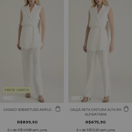
FRETE GRÁTIS
CASACO SOBRETUDO AMPLO
CALÇA RETA CINTURA ALTA EM
ALFAIATARIA
R$899,90
R$675,90
6
x de
R$149,98
sem juros
6
x de
R$112,65
sem juros