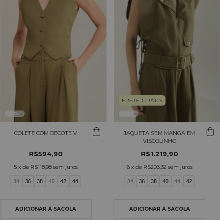
FRETE GRÁTIS
COLETE COM DECOTE V
JAQUETA SEM MANGA EM
VISCOLINHO
R$594,90
R$1.219,90
5
x de
R$118,98
sem juros
6
x de
R$203,32
sem juros
34
36
38
40
42
44
34
36
38
40
44
42