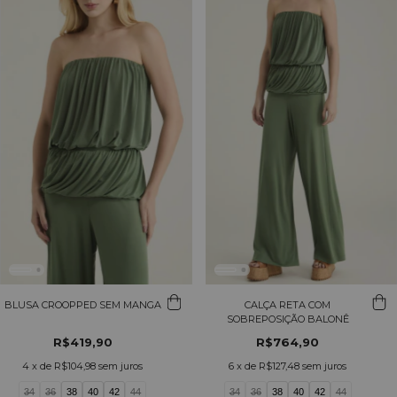
BLUSA CROOPPED SEM MANGA
CALÇA RETA COM
SOBREPOSIÇÃO BALONÊ
R$419,90
R$764,90
4
x de
R$104,98
sem juros
6
x de
R$127,48
sem juros
34
36
38
40
42
44
34
36
38
40
42
44