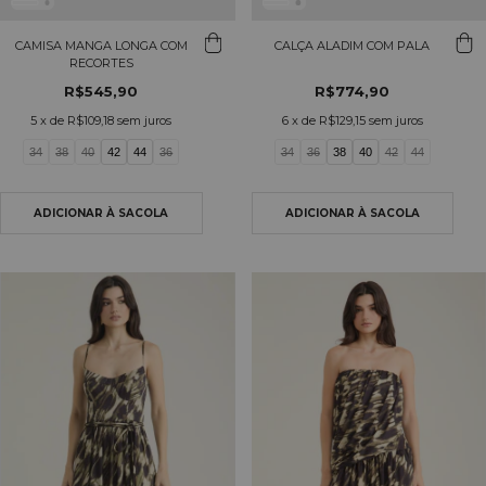
CAMISA MANGA LONGA COM
CALÇA ALADIM COM PALA
RECORTES
R$545,90
R$774,90
5
x de
R$109,18
sem juros
6
x de
R$129,15
sem juros
34
38
40
42
44
36
34
36
38
40
42
44