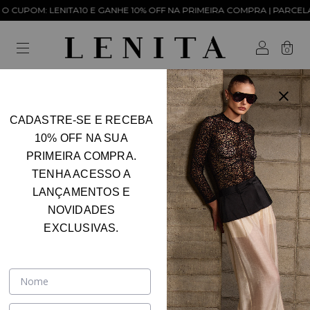
OM: LENITA10 E GANHE 10% OFF NA PRIMEIRA COMPRA | PARCELAMENT
0
CADASTRE-SE E RECEBA
Início
.
ROUPAS
.
Macacão
10% OFF NA SUA
Macacão
PRIMEIRA COMPRA.
FILTRAR
TENHA ACESSO A
LANÇAMENTOS E
NOVIDADES
EXCLUSIVAS.