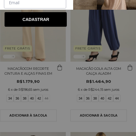
CADASTRAR
FRETE GRÁTIS
FRETE GRÁTIS
MACACÃOCOM RECORTE
MACACÃO GOLA ALTA COM
CINTURA E ALÇAS FINAS EM
CALÇA ALADIM
ALFAIATARIA
R$1.179,90
R$1.464,90
6
x de
R$196,65
sem juros
6
x de
R$244,15
sem juros
34
36
38
40
42
44
34
36
38
40
42
44