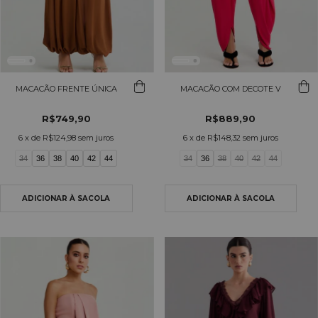
MACACÃO FRENTE ÚNICA
MACACÃO COM DECOTE V
R$749,90
R$889,90
6
x de
R$124,98
sem juros
6
x de
R$148,32
sem juros
34
36
38
40
42
44
34
36
38
40
42
44