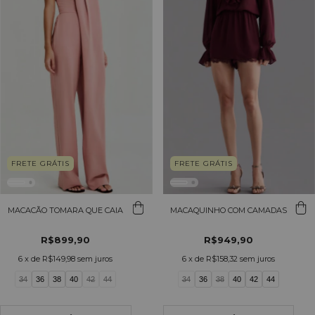
FRETE GRÁTIS
FRETE GRÁTIS
MACACÃO TOMARA QUE CAIA
MACAQUINHO COM CAMADAS
R$899,90
R$949,90
6
x de
R$149,98
sem juros
6
x de
R$158,32
sem juros
34
36
38
40
42
44
34
36
38
40
42
44