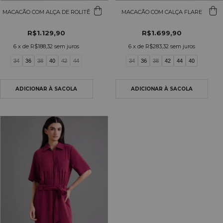
MACACÃO COM ALÇA DE ROLITÊ
MACACÃO COM CALÇA FLARE
R$1.129,90
R$1.699,90
6
x de
R$188,32
sem juros
6
x de
R$283,32
sem juros
34
36
38
40
42
44
34
36
38
42
44
40