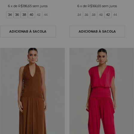
6
x de
R$186,65
sem juros
6
x de
R$166,65
sem juros
34
36
38
40
42
44
34
36
38
40
42
44